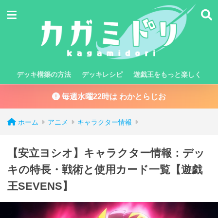
デッキ構築の方法
デッキレシピ
遊戯王をもっと楽しく
毎週水曜22時は わかとらじお
ホーム
アニメ
キャラクター情報
【安立ヨシオ】キャラクター情報：デッ
キの特長・戦術と使用カード一覧【遊戯
王SEVENS】