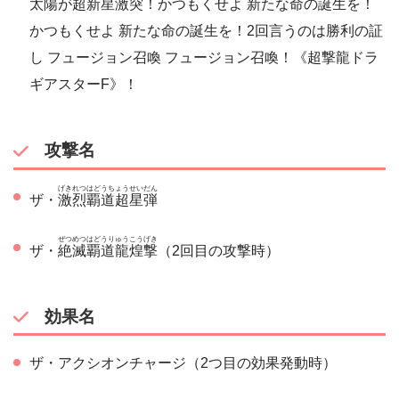
太陽が超新星激突！かつもくせよ 新たな命の誕生を！
かつもくせよ 新たな命の誕生を！2回言うのは勝利の証
し フュージョン召喚 フュージョン召喚！《超撃龍ドラ
ギアスターF》！
攻撃名
げきれつはどうちょうせいだん
ザ・
激烈覇道超星弾
ぜつめつはどうりゅうこうげき
ザ・
絶滅覇道龍煌撃
（2回目の攻撃時）
効果名
ザ・アクシオンチャージ（2つ目の効果発動時）