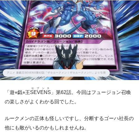
アニメ 遊戯王SEVENS第62話「ザ☆ルークメン！ザ☆ルークメン!!」より引用
セブンス
「遊⭐︎戯⭐︎王
SEVENS
」第62話。今回はフュージョン召喚
の楽しさがよくわかる回でした。
ルークメンの正体も怪しいですし、分断するゴーハ社長の
他にも敵がいるのかもしれませんね。