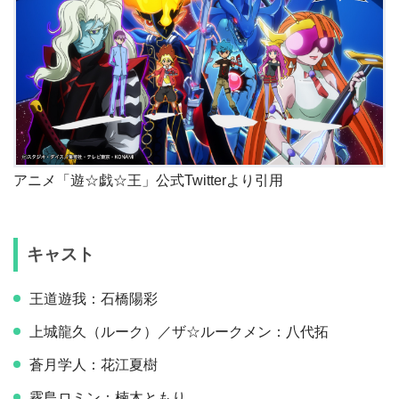
アニメ「遊☆戯☆王」公式Twitterより引用
キャスト
王道遊我：石橋陽彩
上城龍久（ルーク）／ザ☆ルークメン：八代拓
蒼月学人：花江夏樹
霧島ロミン：楠木ともり