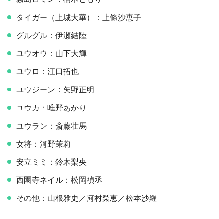
タイガー（上城大華）：上條沙恵子
グルグル：伊瀬結陸
ユウオウ：山下大輝
ユウロ：江口拓也
ユウジーン：矢野正明
ユウカ：唯野あかり
ユウラン：斎藤壮馬
女将：河野茉莉
安立ミミ：鈴木梨央
西園寺ネイル：松岡禎丞
その他：山根雅史／河村梨恵／松本沙羅