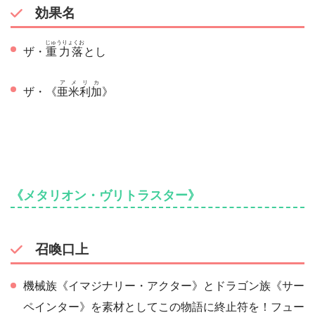
効果名
じゅうりょくお
ザ・
重力落
とし
アメリカ
ザ・《
亜米利加
》
《メタリオン・ヴリトラスター》
召喚口上
機械族《イマジナリー・アクター》とドラゴン族《サー
ペインター》を素材としてこの物語に終止符を！フュー