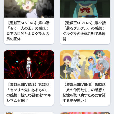
【遊戯王SEVENS】第13話
【遊戯王SEVENS】第77話
「もう一人の王」の感想：
「蘇るグルグル」の感想：
ロアの目的とホログラムの
グルグルの正体判明で急展
男の正体
開！
【遊戯王SEVENS】第23話
【遊戯王SEVENS】第83話
「セツリの先にあるもの」
「旅の仲間たち」の感想：
の感想：新たな召喚法"マキ
記憶を取り戻すために奮闘
シマム召喚!!"
する姿が熱い！