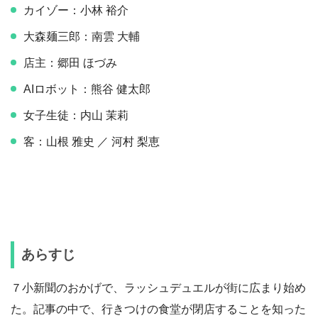
カイゾー：小林 裕介
大森麺三郎：南雲 大輔
店主：郷田 ほづみ
AIロボット：熊谷 健太郎
女子生徒：内山 茉莉
客：山根 雅史 ／ 河村 梨恵
あらすじ
７小新聞のおかげで、ラッシュデュエルが街に広まり始め
た。記事の中で、行きつけの食堂が閉店することを知った