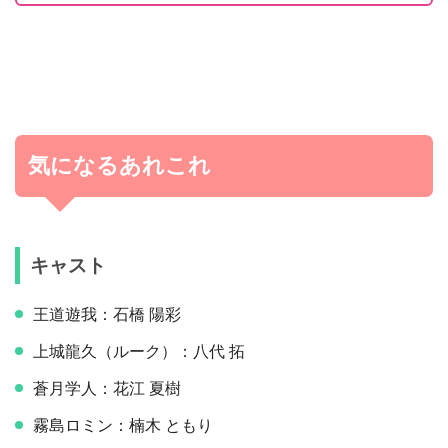
気になるあれこれ
キャスト
王道遊我：石橋 陽彩
上城龍久（ルーク）：八代 拓
蒼月学人：花江 夏樹
霧島ロミン：楠木 ともり