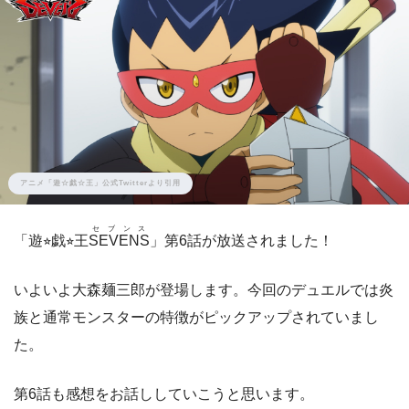
アニメ「遊☆戯☆王」公式Twitterより引用
セブンス
「遊⭐︎戯⭐︎王
SEVENS
」第6話が放送されました！
いよいよ大森麺三郎が登場します。今回のデュエルでは炎
族と通常モンスターの特徴がピックアップされていまし
た。
第6話も感想をお話ししていこうと思います。