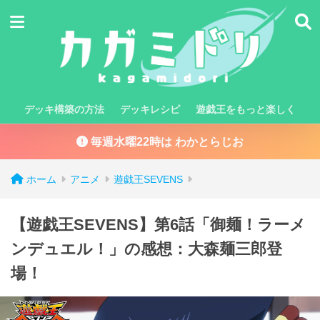
デッキ構築の方法
デッキレシピ
遊戯王をもっと楽しく
毎週水曜22時は わかとらじお
ホーム
アニメ
遊戯王SEVENS
【遊戯王SEVENS】第6話「御麺！ラーメ
ンデュエル！」の感想：大森麺三郎登
場！