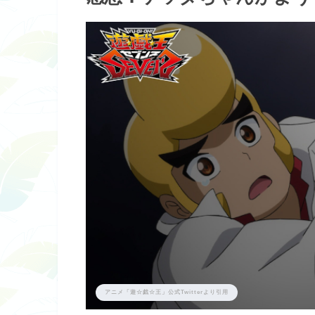
アニメ「遊☆戯☆王」公式Twitterより引用