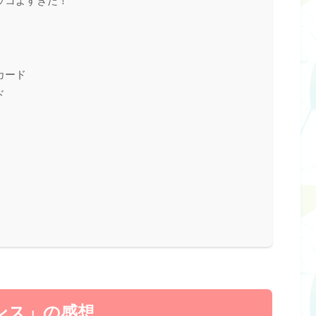
ッコよすぎた！
カード
ド
ンス」の感想