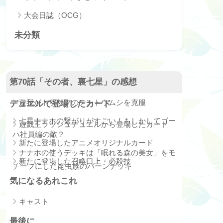
大会日誌（OCG）
未分類
第70話「その者、裏七星」の感想
遊我がトラウマのテントウムシを克服
デュエルで登場したカード
七星ナナホの繋がりがすごい！もしかしてゴー
遊戯王ラッシュデュエルから登場したカード
ハ社員編の敵？
新たに登場したアニメオリジナルカード
ナナホの使うデッキは「眠れる森の美女」をモ
新たに登場した召喚口上・必殺技
チーフにした昆虫族のバーンデッキ
気になるあれこれ
キャスト
最後に