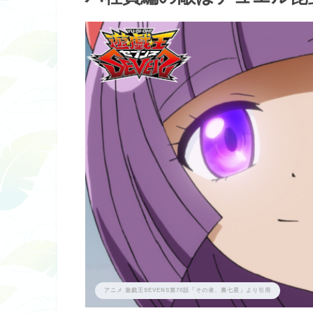
アニメ 遊戯王SEVENS第70話「その者、裏七星」より引用