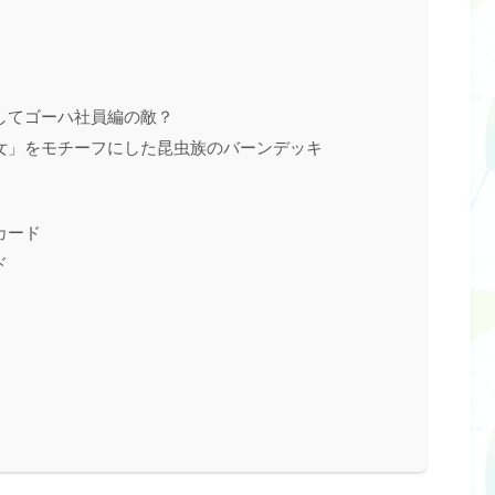
してゴーハ社員編の敵？
女」をモチーフにした昆虫族のバーンデッキ
カード
ド