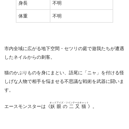
身長
不明
体重
不明
市内全域に広がる地下空間・セツリの庭で遊我たちが遭遇
したネイルからの刺客。
猫のかぶりものを身にまとい、語尾に「ニャ」を付ける怪
しげな人物で相手を悩ませる不思議な戦術を武器に闘いま
す。
オッドアイズ・ツインテールキャット
エースモンスターは《
妖眼の二又猫
》。