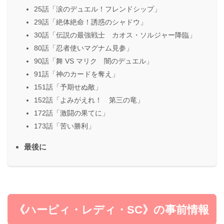
25話「涙のデュエル！フレンドシップ」
29話「絶体絶命！誘惑のシャドウ」
30話「伝説の最強戦士 カオス・ソルジャー降臨」
80話「忍者使いマグナム見参」
90話「舞 VS マリク 闇のデュエル」
91話「神のカードを奪え」
151話「予期せぬ敵」
152話「よみがえれ！ 第三の竜」
172話「激闘の果てに」
173話「苦い勝利」
最後に
《ハーピィ・レディ・SC》の事前情報