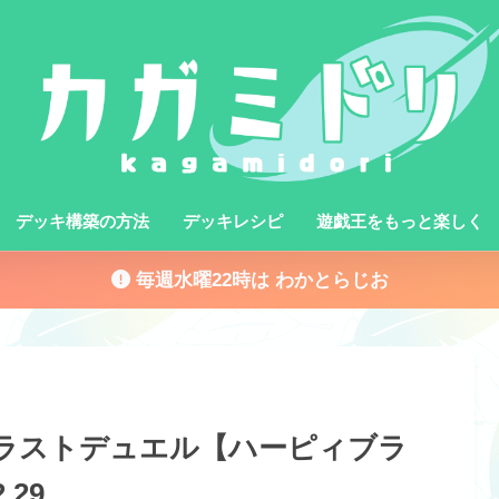
デッキ構築の方法
デッキレシピ
遊戯王をもっと楽しく
毎週水曜22時は わかとらじお
年ラストデュエル【ハーピィブラ
.29