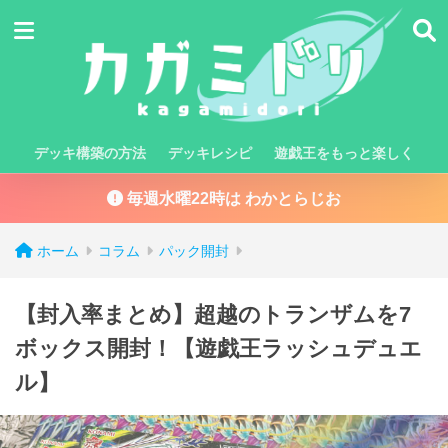
デッキ構築の方法
デッキレシピ
遊戯王をもっと楽しく
毎週水曜22時は わかとらじお
ホーム
コラム
パック開封
【封入率まとめ】超越のトランザムを7
ボックス開封！【遊戯王ラッシュデュエ
ル】