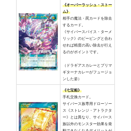
《オーバーラッシュ・ストー
ム》
相手の魔法・罠カードを除去
するカード。
《サイバースパイス・ターメ
リック》のピーピングと合わ
せれば精度の高い除去が行え
るのがポイントです。
（ドラギアスカレーとプリマ
ギターナカレーがフュージョ
ンした姿）
《七宝船》
手札交換カード。
サイバース族専用ドローソー
ス《ストレンジ・アトラクタ
ー》とは異なり、サイバース
族以外のモンスター効果を発
動できなくなるデメリットが