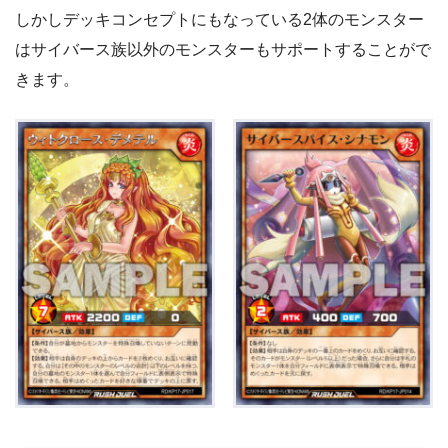
《サイバースパイス・ターメリック》
3
しかしデッキコンセプトにもなっている2体のモンスター
はサイバース族以外のモンスターもサポートすることがで
《サイバースパイス・シナモン》
3
きます。
《サイバースパイス・ホットポット》
3
《サイバースパイス・クミン》
1
《SPアシスタント・ヒーヤ》
3
《SPアシスタント・アーチ》
3
魔法カード
10
《スパイスクロース・ミックス》
3
《七宝船》
3
《オーバーラッシュ・ストーム》
3
《天使の施し》
1