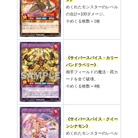
めくれたモンスターのレベル
の合計×100ダメージ。
※めくる枚数＝1枚
《サイバースパイス・カリー
パンドラペリー》
相手フィールドの魔法・罠カ
ードを全て破壊。
※めくる枚数＝4枚
《サイバースパイス・クイー
ンシナモン》
めくれたモンスターのレベル