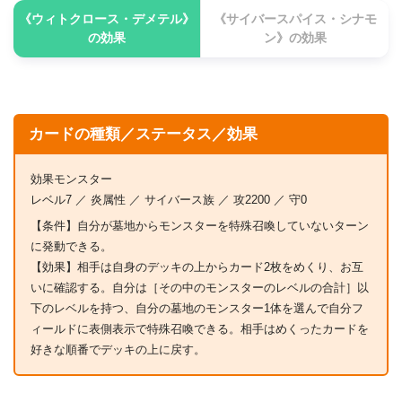
《ウィトクロース・デメテル》
《サイバースパイス・シナモ
罠カード
5
の効果
ン》の効果
《スパイスクロース・シークレットレシピ》
3
《スパイスクロース・ブラックペッパー》
1
《激流葬》
1
カードの種類／ステータス／効果
効果モンスター
エクストラデッキ（6枚）
レベル7 ／ 炎属性 ／ サイバース族 ／ 攻2200 ／ 守0
【条件】自分が墓地からモンスターを特殊召喚していないターン
カード名
枚数
に発動できる。
【効果】相手は自身のデッキの上からカード2枚をめくり、お互
《サイバースパイス・カリーパンドラペリー》
3
いに確認する。自分は［その中のモンスターのレベルの合計］以
下のレベルを持つ、自分の墓地のモンスター1体を選んで自分フ
《サイバースパイス・クイーンシナモン》
3
ィールドに表側表示で特殊召喚できる。相手はめくったカードを
好きな順番でデッキの上に戻す。