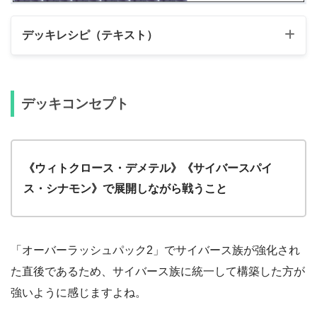
デッキレシピ（テキスト）
メインデッキ（40枚）
デッキコンセプト
カード名
枚数
モンスター
25
《ウィトクロース・デメテル》
3
《ウィトクロース・デメテル》《サイバースパイ
《サイバースパイス・ガラムマサラ》
2
ス・シナモン》で展開しながら戦うこと
《サイバースパイス・ナツメグ》
1
《連撃竜ドラギアス》
1
「オーバーラッシュパック2」でサイバース族が強化され
《彩光のプリマギターナ》
1
た直後であるため、サイバース族に統一して構築した方が
強いように感じますよね。
《風帝ライザー》
1