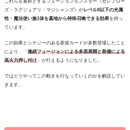
これらを素材とするフュージョンモンスター《セレブロー
魔法カード
12
ズ・ラグジュアリ・マジシャンズ》が
レベル9以下の光属
《顕現の秘儀》
3
性・魔法使い族1体を墓地から特殊召喚できる効果
を持っ
《フュージョン》
3
ています。
《融合》
1
この効果とシナジーのある新規カードが多数登場したこと
《カリス魔杖デス・ワンド》
3
により、「
連続フュージョンによる多面展開と装備による
高火力押し付け
」が行えるようになりました。
《セレブレード・デスワイルド》
2
ではどうやってこの動きを行なっていくのかを解説してい
罠カード
2
きます。
《セレブ・リベレイション》
1
《聖なるバリア －ミラーフォース－》
1
エクストラデッキ（15枚）