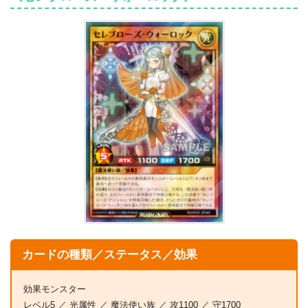
カードの種類／ステータス／効果
効果モンスター
レベル5 ／ 光属性 ／ 魔法使い族 ／ 攻1100 ／ 守1700