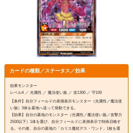
カードの種類／ステータス／効果
効果モンスター
レベル4 ／ 光属性 ／ 魔法使い族 ／ 攻1300 ／ 守100
【条件】自分フィールドの表側表示モンスター（光属性／魔法使
い族）3体を墓地へ送って発動できる。
【効果】自分の墓地のモンスター（光属性／魔法使い族／攻撃力
2500以下）1体を選び、自分フィールドに表側表示で特殊召喚す
る。その後、自分の墓地の「カリス魔杖デス・ワンド」1枚を選