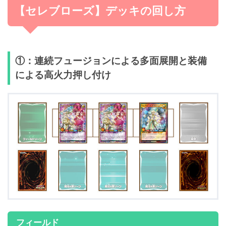
【セレブローズ】デッキの回し方
カード名
枚数
モンスター
15
《セレブローズ・ラグジュアリ・マジシャンズ》
3
①：連続フュージョンによる多面展開と装備
《セレブローズ・ファビュラス・マジシャン》
3
による高火力押し付け
《セレブローズ・ゴシップ・マジシャン》
3
《セレブローズ・ゴシップ・ウィッチ》
3
《セレブローズ・インフルエンサーズ》
3
フィールド