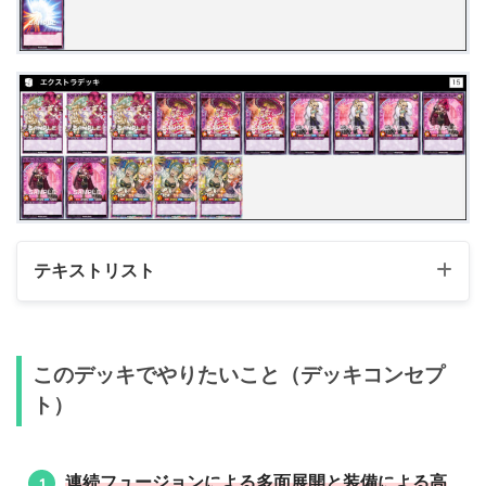
テキストリスト
メインデッキ（41枚）
このデッキでやりたいこと（デッキコンセプ
カード名
枚数
ト）
モンスター
27
《セレブローズ・マジシャン》
3
連続フュージョンによる多面展開と装備による高