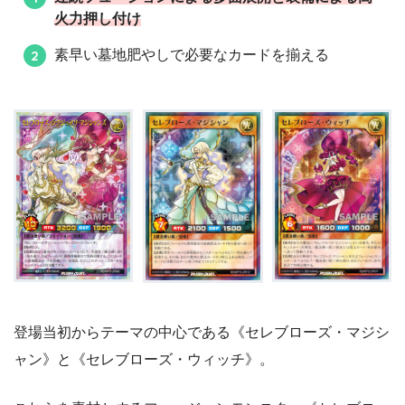
《セレブローズ・ウィッチ》
3
火力押し付け
《セレブローズ・ウォーロック》
2
素早い墓地肥やしで必要なカードを揃える
《アクセルワンダー・ライト》
1
《風帝ライザー》
1
《セレブローズ・ソーサラー》
3
《セレブローズ・エンチャンター》
3
《セレブローズ・ウィズ》
3
《セレブローズ・メイジ》
1
《ダークネス・パパラッチ》
3
登場当初からテーマの中心である《セレブローズ・マジシ
《ブレイド・リーダー》
3
ャン》と《セレブローズ・ウィッチ》。
《ルミナス・レディ》
1