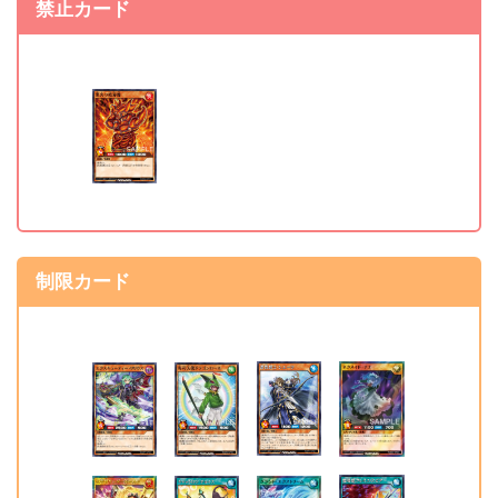
禁止カード
《レジェンド・マジシャ
無制限 ⇒ 準制限
ン》
《トライアングル・X・ス
無制限 ⇒ 準制限
パーク》
《魔導槍グレイス・スピ
制限 ⇒ 準制限
ア》
《レジェンド・ストライ
無制限 ⇒ 準制限
ク》
制限カード