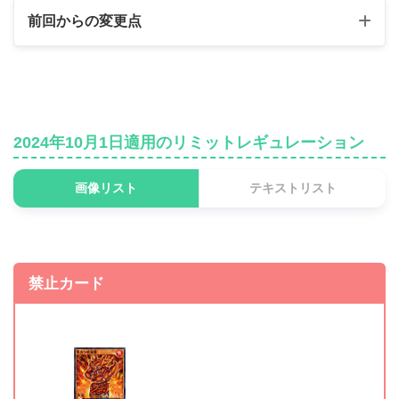
前回からの変更点
制限カード
《ベリーフレッシュ・シ
無制限 ⇒ 制限
ャイ》
2024年10月1日適用のリミットレギュレーション
《天使のもろこし》
無制限 ⇒ 制限
画像リスト
テキストリスト
《魔導書棄却》
無制限 ⇒ 制限
準制限カード
禁止カード
《秘密捜査官ミスキャス
制限 ⇒ 準制限
ト》