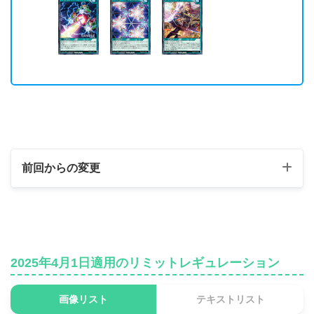
前回からの変更
制限カード
《アニマジカ・ガードナ
無制限 ⇒ 制限
ー》
2025年4月1日適用のリミットレギュレーション
《ハーピィ・レディ・
無制限 ⇒ 制限
画像リスト
テキストリスト
PM》