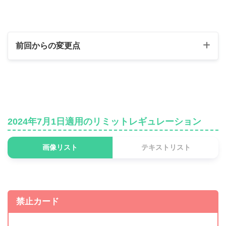
前回からの変更点
制限カード
《七宝神－良財》
無制限 ⇒ 制限
2024年7月1日適用のリミットレギュレーション
《コスモス姫のお戯れ》
無制限 ⇒ 制限
《マシン・インスペクタ
無制限 ⇒ 制限
画像リスト
テキストリスト
ー》
準制限カード
禁止カード