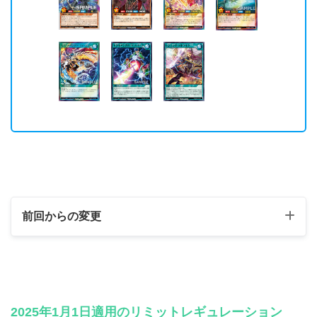
前回からの変更
準制限カード
《火雷神サンダーボール
制限 ⇒ 準制限
ド》
2025年1月1日適用のリミットレギュレーション