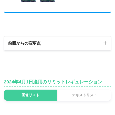
前回からの変更点
制限カード
《セレブローズ・ウォー
無制限 ⇒ 制限
ロック》
2024年4月1日適用のリミットレギュレーション
《秘密捜査官ミステイ
無制限 ⇒ 制限
ク》
画像リスト
テキストリスト
《秘密捜査官ミスキャス
無制限 ⇒ 制限
ト》