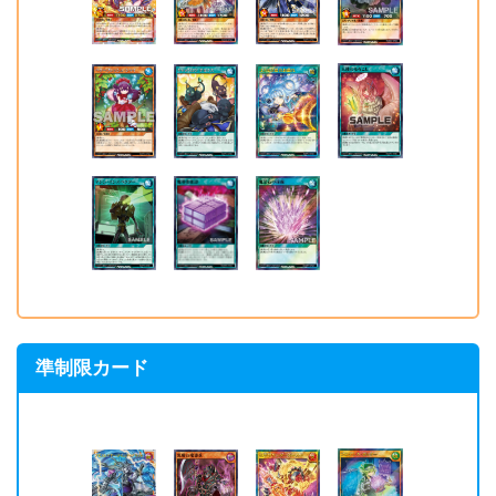
《ゴースト・サイクロ
無制限 ⇒ 準制限
ン》
《万華鏡－華麗なる分身
無制限 ⇒ 準制限
－》
制限解除カード
《火雷神サンダーボール
準制限 ⇒ 制限解除
ド》
準制限カード