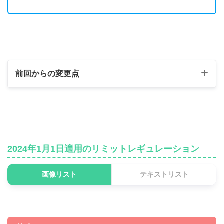
前回からの変更点
制限カード
《黒曜の魔導兵》
無制限 ⇒ 制限
2024年1月1日適用のリミットレギュレーション
準制限カード
画像リスト
テキストリスト
《エクスキューティー・
制限 ⇒ 準制限
リリウス》