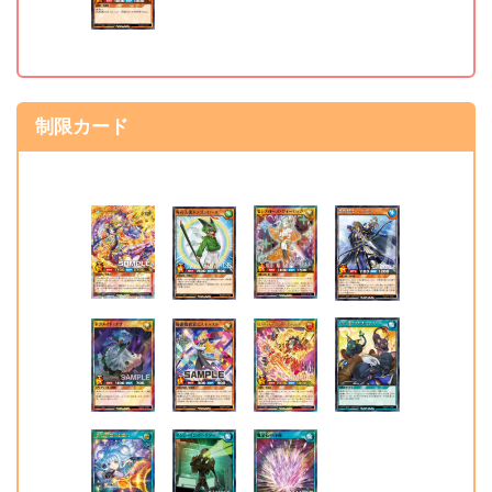
制限解除カード
《秘密捜査官ミステイ
制限カード
準制限 ⇒ 制限解除
ク》
《グランド・エクストリ
準制限 ⇒ 制限解除
ーム》