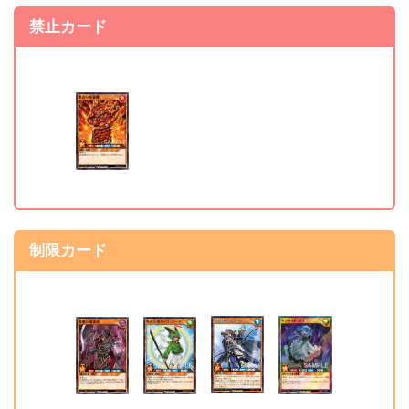
禁止カード
準制限カード
《グランド・エクストリ
制限 ⇒ 準制限
ーム》
制限解除カード
制限カード
《エクスキューティー・
準制限 ⇒ 制限解除
リリウス》
《魔導槍グレイス・スピ
準制限 ⇒ 制限解除
ア》