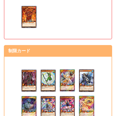
《黒曜の魔導兵》
制限 ⇒ 準制限
《秘密捜査官ミステイ
制限 ⇒ 準制限
ク》
《アビスレイヤー・クイ
無制限 ⇒ 準制限
ンティアマット》
制限カード
制限解除カード
《レジェンド・マジシャ
準制限 ⇒ 制限解除
ン》