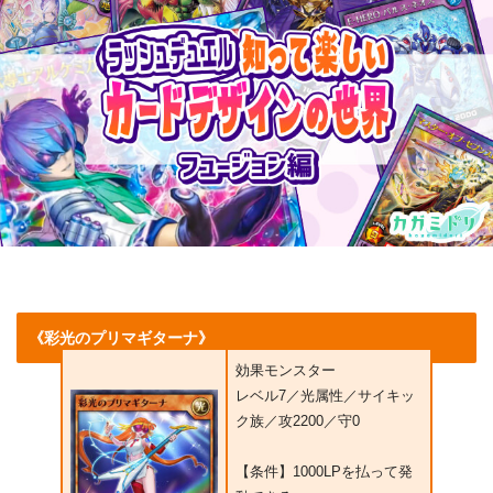
《彩光のプリマギターナ》
効果モンスター
レベル7／光属性／サイキッ
ク族／攻2200／守0
【条件】1000LPを払って発