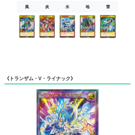
風
炎
水
地
雷
《トランザム・V・ライナック》