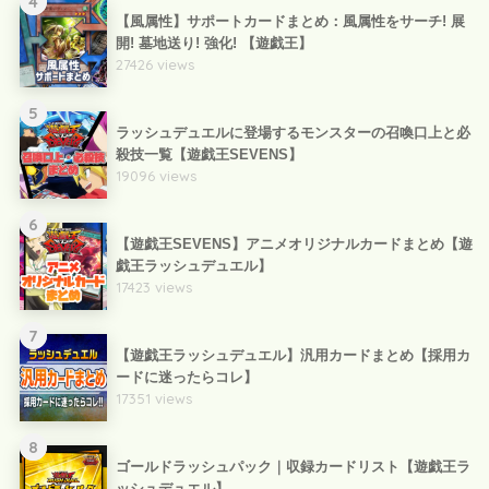
4
【風属性】サポートカードまとめ：風属性をサーチ! 展
開! 墓地送り! 強化! 【遊戯王】
27426 views
5
ラッシュデュエルに登場するモンスターの召喚口上と必
殺技一覧【遊戯王SEVENS】
19096 views
6
【遊戯王SEVENS】アニメオリジナルカードまとめ【遊
戯王ラッシュデュエル】
17423 views
7
【遊戯王ラッシュデュエル】汎用カードまとめ【採用カ
ードに迷ったらコレ】
17351 views
8
ゴールドラッシュパック｜収録カードリスト【遊戯王ラ
ッシュデュエル】