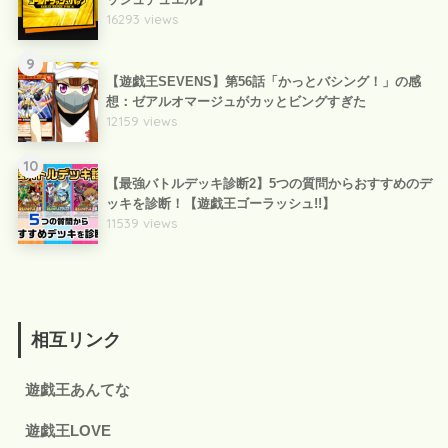
16293 views
9
【遊戯王SEVENS】第56話「かっとバシング！」の感
想：ゼアルオマージュがカッとビングすぎた
12159 views
10
【最強バトルデッキ診断2】5つの質問からおすすめのデ
ッキを診断！【遊戯王ゴーラッシュ!!】
11539 views
相互リンク
遊戯王あんてな
遊戯王LOVE