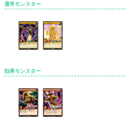
通常モンスター
下級モンスター（レベル4以下）
《ハニーワッフル》
最上級モンスター（レベル7以上）
《ドキドキ・ヘクセンハウス》
効果モンスター
上級モンスター（レベル5・6）
《ドグーチェ・ラングドシャコウキ》
《渡来古討つデカコレーション》