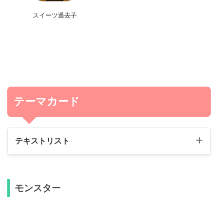
スイーツ過去子
テーマカード
テキストリスト
モンスター
上級モンスター（レベル5・6）
《ドグーチェ・ジョウモンブラン》