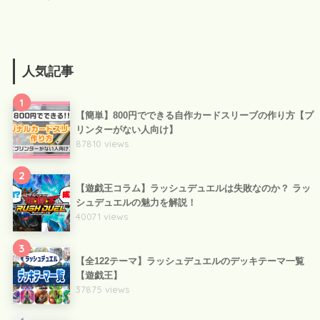
人気記事
1
【簡単】800円でできる自作カードスリーブの作り方【プ
リンターがない人向け】
87810 views
2
【遊戯王コラム】ラッシュデュエルは失敗なのか？ ラッ
シュデュエルの魅力を解説！
40071 views
3
【全122テーマ】ラッシュデュエルのデッキテーマ一覧
【遊戯王】
37875 views